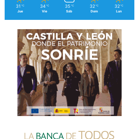
31
34
35
32
32
℃
℃
℃
℃
℃
Jue
Vie
Sáb
Dom
Lun