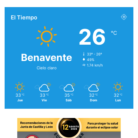
El Tiempo
26
℃
Benavente
33º - 26º
49%
1.74 km/h
Cielo claro
33
33
35
32
32
℃
℃
℃
℃
℃
Jue
Vie
Sáb
Dom
Lun