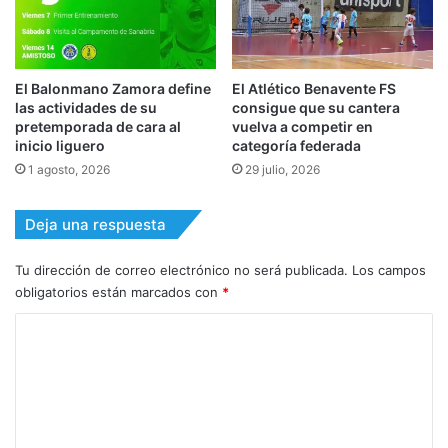
El Balonmano Zamora define
El Atlético Benavente FS
las actividades de su
consigue que su cantera
pretemporada de cara al
vuelva a competir en
inicio liguero
categoría federada
1 agosto, 2026
29 julio, 2026
Deja una respuesta
Tu dirección de correo electrónico no será publicada.
Los campos
obligatorios están marcados con
*
C
o
m
e