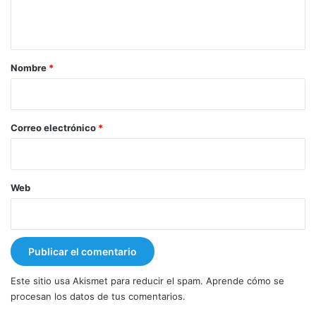
n
t
a
r
Nombre
*
i
o
*
Correo electrónico
*
Web
Este sitio usa Akismet para reducir el spam.
Aprende cómo se
procesan los datos de tus comentarios.