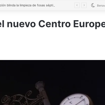
La Diputación blinda la limpieza de fosas sépticas en más de 200 pueblos de Zamora
Benav
el nuevo Centro Europ