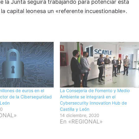
la Junta seguirá trabajando para potenciar esta
 la capital leonesa un «referente incuestionable».
illones de euros en el
La Consejería de Fomento y Medio
ector de la Ciberseguridad
Ambiente se integrará en el
 León
Cybersecurity Innovation Hub de
20
Castilla y León
IONAL»
14 diciembre, 2020
En «REGIONAL»