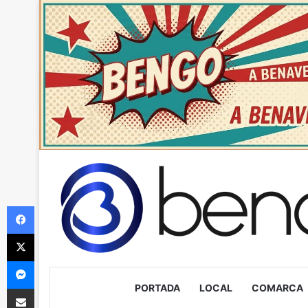
Facebook
X
Messenger
PORTADA
LOCAL
COMARCA
Compartir via Email