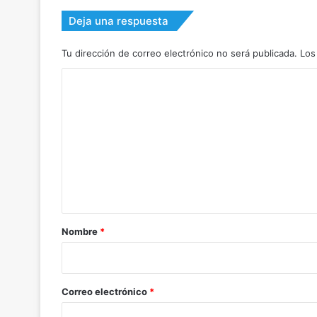
Deja una respuesta
Tu dirección de correo electrónico no será publicada.
Los
C
o
m
e
n
t
a
r
Nombre
*
i
o
*
Correo electrónico
*