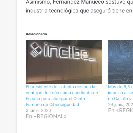
Asimismo, Fernández Mañueco sostuvo que 
industria tecnológica que aseguró tiene en
Relacionado
El presidente de la Junta destaca las
Más de 6,5 m
ventajas de León como candidata de
impulso al s
España para albergar el Centro
en Castilla y
Europeo de Ciberseguridad
29 junio, 20
En «REG
3 junio, 2020
En «REGIONAL»