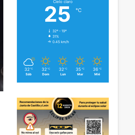
Cielo claro
25
℃
32º - 19º
31%
0.45 km/h
32
32
32
35
36
℃
℃
℃
℃
℃
Sáb
Dom
Lun
Mar
Mié