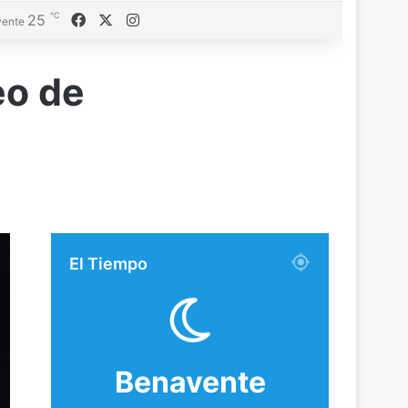
℃
Facebook
X
Instagram
25
ente
eo de
El Tiempo
Benavente