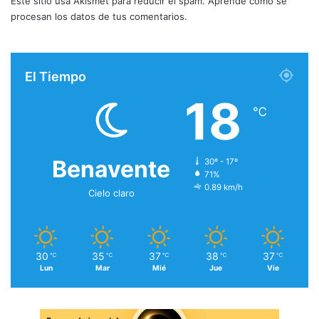
Este sitio usa Akismet para reducir el spam.
Aprende cómo se
procesan los datos de tus comentarios.
El Tiempo
18
℃
Benavente
30º - 17º
71%
0.89 km/h
Cielo claro
30
35
37
38
37
℃
℃
℃
℃
℃
Lun
Mar
Mié
Jue
Vie