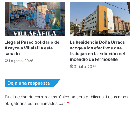
Llega el Paseo Solidario de
La Residencia Doña Urraca
Azayca a Villafáfila este
acoge a los efectivos que
sábado
trabajan en la extinción del
incendio de Fermoselle
1 agosto, 2026
31 julio, 2026
Deja una respuesta
Tu dirección de correo electrónico no será publicada.
Los campos
obligatorios están marcados con
*
C
o
m