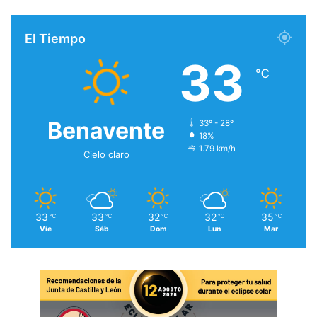
El Tiempo
33
℃
Benavente
33º - 28º
18%
1.79 km/h
Cielo claro
33
33
32
32
35
℃
℃
℃
℃
℃
Vie
Sáb
Dom
Lun
Mar