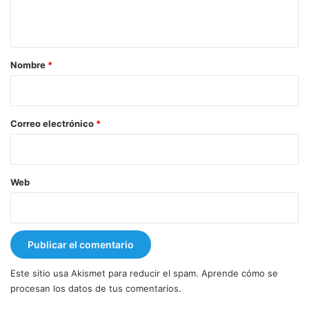
t
a
r
Nombre
*
i
o
*
Correo electrónico
*
Web
Este sitio usa Akismet para reducir el spam.
Aprende cómo se
procesan los datos de tus comentarios.