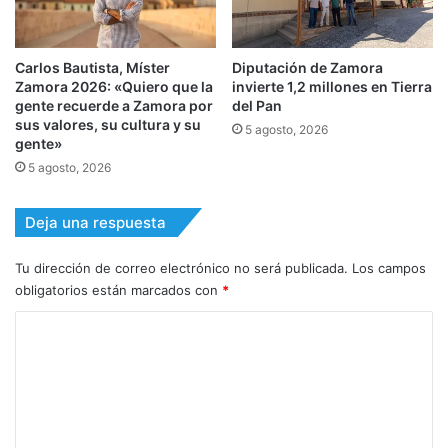
Carlos Bautista, Míster
Diputación de Zamora
Zamora 2026: «Quiero que la
invierte 1,2 millones en Tierra
gente recuerde a Zamora por
del Pan
sus valores, su cultura y su
5 agosto, 2026
gente»
5 agosto, 2026
Deja una respuesta
Tu dirección de correo electrónico no será publicada.
Los campos
obligatorios están marcados con
*
C
o
m
e
n