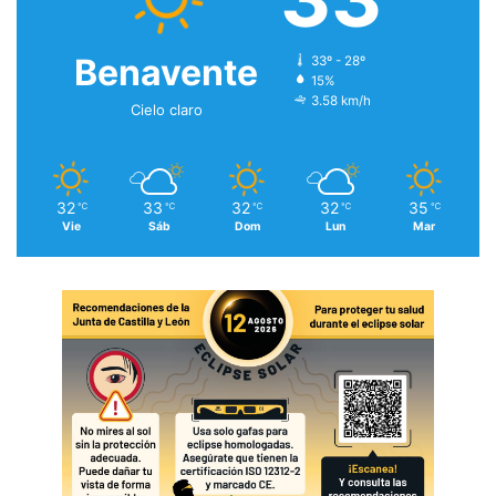
Benavente
33º - 28º
15%
3.58 km/h
Cielo claro
32
33
32
32
35
℃
℃
℃
℃
℃
Vie
Sáb
Dom
Lun
Mar