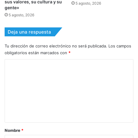
sus valores, su cultura y su
5 agosto, 2026
gente»
5 agosto, 2026
Deja una respuesta
Tu dirección de correo electrónico no será publicada.
Los campos
obligatorios están marcados con
*
C
o
m
e
n
t
a
r
Nombre
*
i