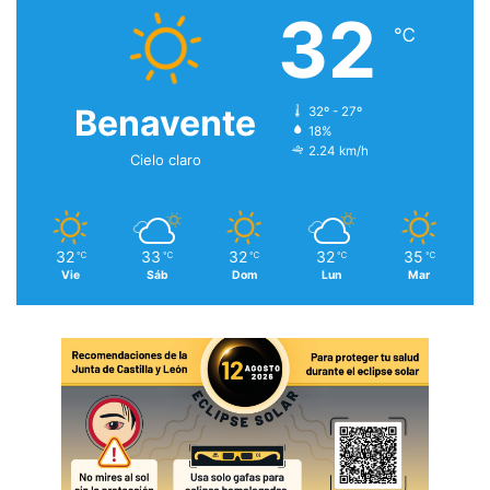
32
℃
Benavente
32º - 27º
18%
2.24 km/h
Cielo claro
32
33
32
32
35
℃
℃
℃
℃
℃
Vie
Sáb
Dom
Lun
Mar