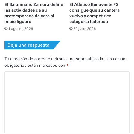
El Balonmano Zamora define
El Atlético Benavente FS
las actividades de su
consigue que su cantera
pretemporada de cara al
vuelva a competir en
inicio liguero
categoría federada
1 agosto, 2026
29 julio, 2026
Deja una respuesta
Tu dirección de correo electrónico no será publicada.
Los campos
obligatorios están marcados con
*
C
o
m
e
n
t
a