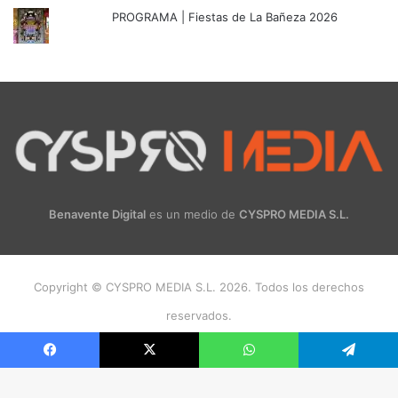
PROGRAMA | Fiestas de La Bañeza 2026
Benavente Digital
es un medio de
CYSPRO MEDIA S.L.
Copyright © CYSPRO MEDIA S.L. 2026. Todos los derechos
reservados.
Facebook
X
Instagram
Facebook
X
WhatsApp
Telegram