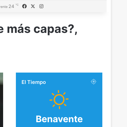
℃
Facebook
X
Instagram
24
ente
de más capas?,
El Tiempo
Benavente