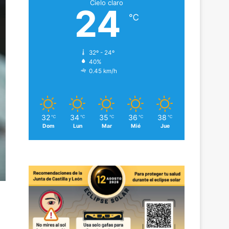
Cielo claro
24
℃
32º - 24º
40%
0.45 km/h
32
34
35
36
38
℃
℃
℃
℃
℃
Dom
Lun
Mar
Mié
Jue