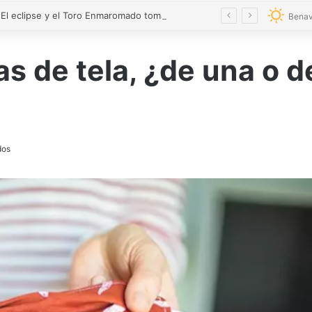
VÍDEO | El eclipse y el Toro Enmaromado toman el cielo de Benavente con 300 drones
Benav
as de tela, ¿de una o 
dos