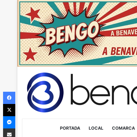
Facebook
X
Messenger
PORTADA
LOCAL
COMARCA
Compartir via Email