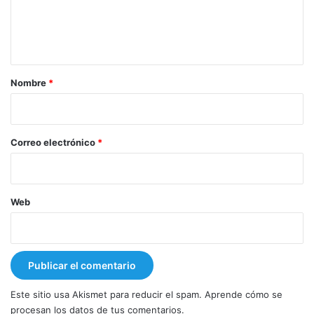
n
t
a
r
Nombre
*
i
o
*
Correo electrónico
*
Web
Este sitio usa Akismet para reducir el spam.
Aprende cómo se
procesan los datos de tus comentarios.