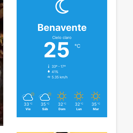
Benavente
Cielo claro
25
℃
33º - 17º
41%
5.35 km/h
33
35
32
32
35
℃
℃
℃
℃
℃
Vie
Sáb
Dom
Lun
Mar