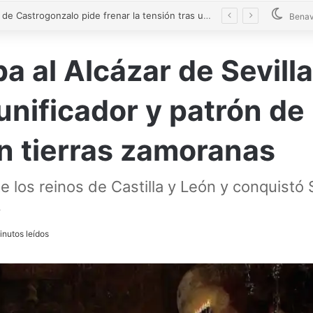
El alcalde de Castrogonzalo pide frenar la tensión tras un acto vandálico contra una edil
Benav
a al Alcázar de Sevill
unificador y patrón de 
en tierras zamoranas
 los reinos de Castilla y León y conquistó S
.
inutos leídos