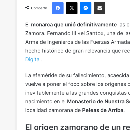
Facebook
X
Messenger
Compartir via Email
Compartir
El
monarca que unió definitivamente
las c
Zamora. Fernando III «el Santo», una de la
Arma de Ingenieros de las Fuerzas Armadas,
hecho histórico de gran relevancia que r
Digital
.
La efeméride de su fallecimiento, acaecida 
vuelve a poner el foco sobre los orígenes 
inevitablemente a las grandes conquistas de
nacimiento en el
Monasterio de Nuestra S
localidad zamorana de
Peleas de Arriba
.
El origen zamorano de un r