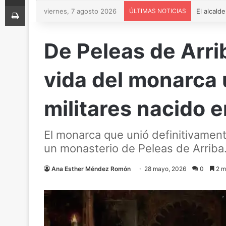
Imprimir
viernes, 7 agosto 2026
ÚLTIMAS NOTICIAS
De Peleas de Arrib
vida del monarca 
militares nacido 
El monarca que unió definitivamente
un monasterio de Peleas de Arriba
Ana Esther Méndez Romón
28 mayo, 2026
0
2 m