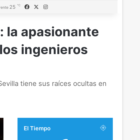
℃
Facebook
X
Instagram
25
ente
a: la apasionante
los ingenieros
evilla tiene sus raíces ocultas en
El Tiempo