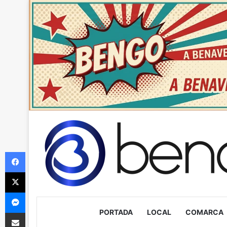
Facebook
X
Messenger
PORTADA
LOCAL
COMARCA
Compartir via Email