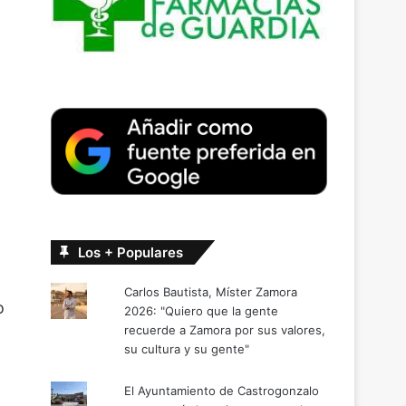
Los + Populares
Carlos Bautista, Míster Zamora
o
2026: "Quiero que la gente
recuerde a Zamora por sus valores,
su cultura y su gente"
El Ayuntamiento de Castrogonzalo