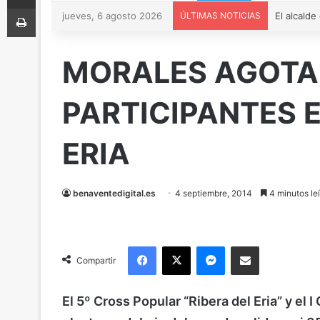
Imprimir
jueves, 6 agosto 2026
ÚLTIMAS NOTICIAS
MORALES AGOTA 
PARTICIPANTES E
ERIA
benaventedigital.es
4 septiembre, 2014
4 minutos le
Facebook
X
Messenger
Compartir via Email
Compartir
El 5º Cross Popular “Ribera del Eria” y el 