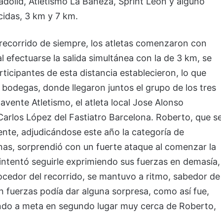
adolid, Atletismo La Bañeza, Sprint León y alguno
cidas, 3 km y 7 km.
u recorrido de siempre, los atletas comenzaron con
 efectuarse la salida simultánea con la de 3 km, se
articipantes de esta distancia establecieron, lo que
as bodegas, donde llegaron juntos el grupo de los tres
avente Atletismo, el atleta local Jose Alonso
Carlos López del Fastiatro Barcelona. Roberto, que s
te, adjudicándose este año la categoría de
tanas, sorprendió con un fuerte ataque al comenzar la
intentó seguirle exprimiendo sus fuerzas en demasía,
nocedor del recorrido, se mantuvo a ritmo, sabedor de
n fuerzas podía dar alguna sorpresa, como así fue,
gando a meta en segundo lugar muy cerca de Roberto,