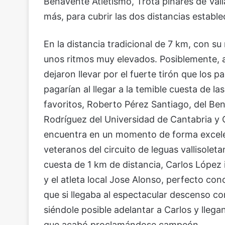
Benavente Atletismo, Trota pinares de Vall
más, para cubrir las dos distancias estable
En la distancia tradicional de 7 km, con s
unos ritmos muy elevados. Posiblemente, al
dejaron llevar por el fuerte tirón que los p
pagarían al llegar a la temible cuesta de l
favoritos, Roberto Pérez Santiago, del Ben
Rodríguez del Universidad de Cantabria y 
encuentra en un momento de forma excelen
veteranos del circuito de leguas vallisole
cuesta de 1 km de distancia, Carlos López 
y el atleta local Jose Alonso, perfecto co
que si llegaba al espectacular descenso co
siéndole posible adelantar a Carlos y lle
que acabó proclamándose campeón.