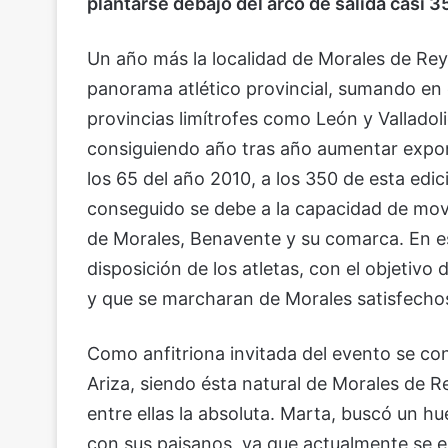
plantarse debajo del arco de salida casi 
Un año más la localidad de Morales de Rey
panorama atlético provincial, sumando en 
provincias limítrofes como León y Valladoli
consiguiendo año tras año aumentar expo
los 65 del año 2010, a los 350 de esta edic
conseguido se debe a la capacidad de movil
de Morales, Benavente y su comarca. En es
disposición de los atletas, con el objetivo
y que se marcharan de Morales satisfechos 
Como anfitriona invitada del evento se co
Ariza, siendo ésta natural de Morales de Rey
entre ellas la absoluta. Marta, buscó un h
con sus paisanos, ya que actualmente se 