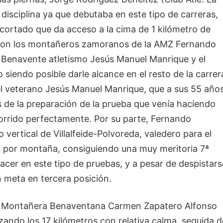
 disciplina ya que debutaba en este tipo de carreras,
cortado que da acceso a la cima de 1 kilómetro de
ntaron los montañeros zamoranos de la AMZ Fernando
ub Benavente atletismo Jesús Manuel Manrique y el
siendo posible darle alcance en el resto de la carrer
 el veterano Jesús Manuel Manrique, que a sus 55 año
 de la preparación de la prueba que venía haciendo
rrido perfectamente. Por su parte, Fernando
 vertical de Villalfeide-Polvoreda, valedero para el
s por montaña, consiguiendo una muy meritoria 7ª
acer en este tipo de pruebas, y a pesar de despistars
n meta en tercera posición.
 la Montañera Benaventana Carmen Zapatero Alfonso
izando los 17 kilómetros con relativa calma, seguida d