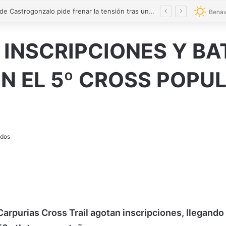
El alcalde de Castrogonzalo pide frenar la tensión tras un acto vandálico contra una edil
Benav
INSCRIPCIONES Y BA
N EL 5º CROSS POPUL
ídos
I Carpurias Cross Trail agotan inscripciones, llegando