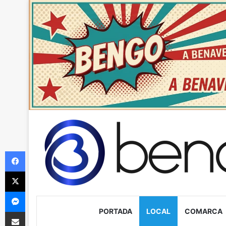
Facebook
X
Messenger
PORTADA
LOCAL
COMARCA
Compartir via Email