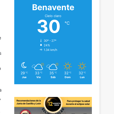
Benavente
Cielo claro
30
℃
e
30º - 27º
24%
1.34 km/h
s
o
29
33
35
32
32
℃
℃
℃
℃
℃
Jue
Vie
Sáb
Dom
Lun
a
,
r