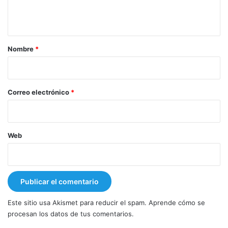
t
a
r
Nombre
*
i
o
*
Correo electrónico
*
Web
Este sitio usa Akismet para reducir el spam.
Aprende cómo se
procesan los datos de tus comentarios.