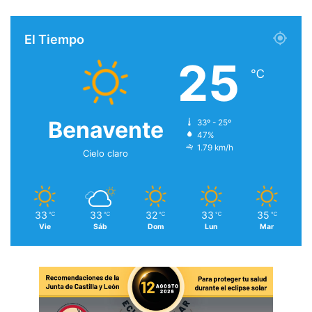
El Tiempo
25
℃
Benavente
33º - 25º
47%
1.79 km/h
Cielo claro
33
33
32
33
35
℃
℃
℃
℃
℃
Vie
Sáb
Dom
Lun
Mar