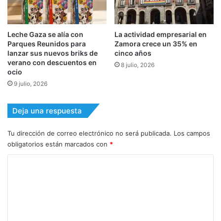
Leche Gaza se alía con
La actividad empresarial en
Parques Reunidos para
Zamora crece un 35% en
lanzar sus nuevos briks de
cinco años
verano con descuentos en
8 julio, 2026
ocio
9 julio, 2026
Deja una respuesta
Tu dirección de correo electrónico no será publicada.
Los campos
obligatorios están marcados con
*
C
o
m
e
n