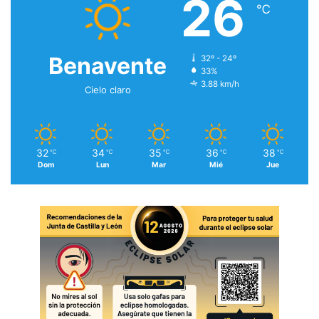
26
℃
Benavente
32º - 24º
33%
3.88 km/h
Cielo claro
32
34
35
36
38
℃
℃
℃
℃
℃
Dom
Lun
Mar
Mié
Jue