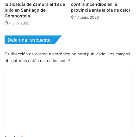
la alcaldía de Zamora el 18 de
contra incendios en la
julio en Santiago de
provincia ante la ola de calor
Compostela
17 junio, 2026
7 julio, 2026
Deja una respuesta
Tu dirección de correo electrónico no será publicada.
Los campos
obligatorios están marcados con
*
C
o
m
e
n
t
a
r