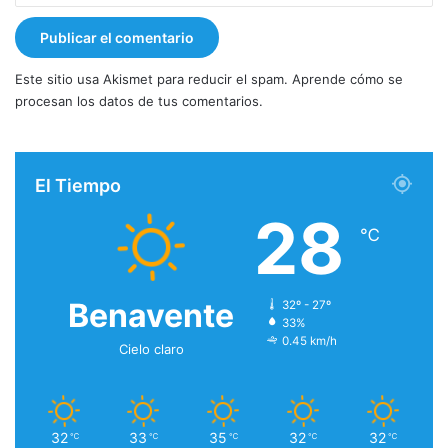
Este sitio usa Akismet para reducir el spam.
Aprende cómo se
procesan los datos de tus comentarios.
El Tiempo
28
℃
Benavente
32º - 27º
33%
0.45 km/h
Cielo claro
32
33
35
32
32
℃
℃
℃
℃
℃