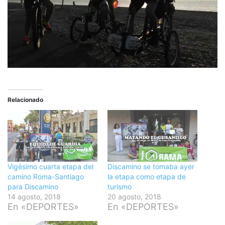
Relacionado
Vigésimo cuarta etapa del
Discamino se tomaba ayer
camino Roma-Santiago
la etapa como etapa de
para Discamino
turismo
14 agosto, 2018
20 agosto, 2018
En «DEPORTES»
En «DEPORTES»