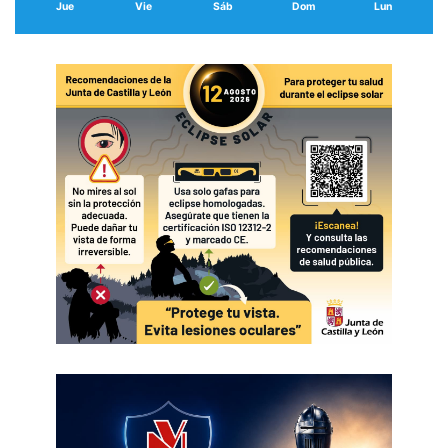
Jue
Vie
Sáb
Dom
Lun