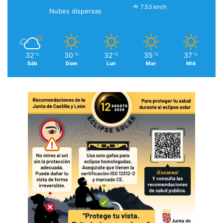
7.53 km/h
Nubes dispersas
32
30
32
35
37
℃
℃
℃
℃
℃
Sáb
Dom
Lun
Mar
Mié