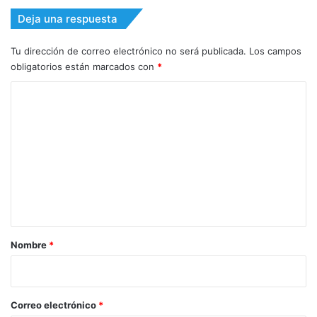
Deja una respuesta
Tu dirección de correo electrónico no será publicada.
Los campos
obligatorios están marcados con
*
C
o
m
e
n
t
a
r
Nombre
*
i
o
*
Correo electrónico
*