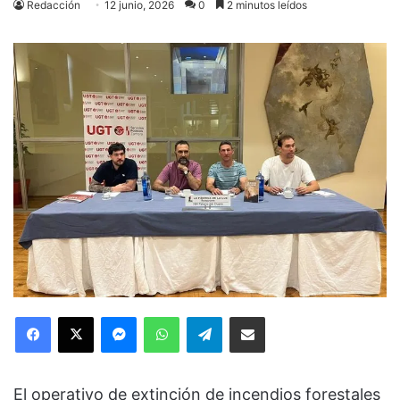
Redacción
12 junio, 2026
0
2 minutos leídos
Facebook
X
Messenger
WhatsApp
Telegram
Compartir via Email
El operativo de extinción de incendios forestales