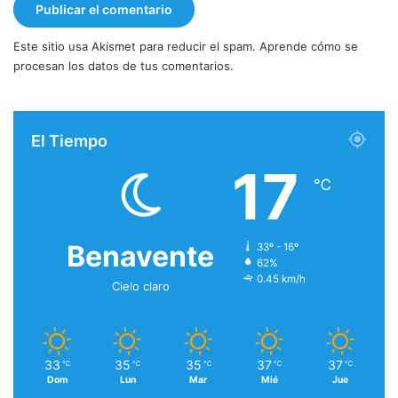
Este sitio usa Akismet para reducir el spam.
Aprende cómo se
procesan los datos de tus comentarios.
El Tiempo
17
℃
Benavente
33º - 16º
62%
0.45 km/h
Cielo claro
33
35
35
37
37
℃
℃
℃
℃
℃
Dom
Lun
Mar
Mié
Jue