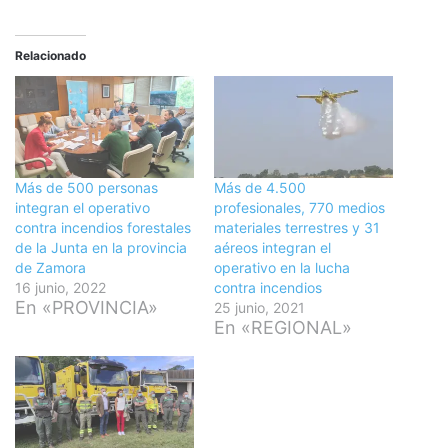
Relacionado
Más de 500 personas
Más de 4.500
integran el operativo
profesionales, 770 medios
contra incendios forestales
materiales terrestres y 31
de la Junta en la provincia
aéreos integran el
de Zamora
operativo en la lucha
16 junio, 2022
contra incendios
En «PROVINCIA»
25 junio, 2021
En «REGIONAL»