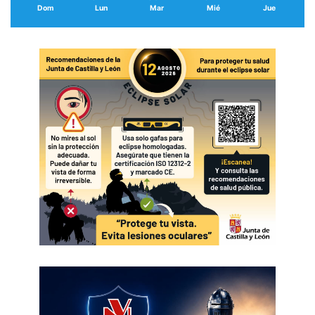
Dom
Lun
Mar
Mié
Jue