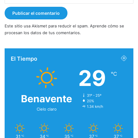
Este sitio usa Akismet para reducir el spam.
Aprende cómo se
procesan los datos de tus comentarios.
El Tiempo
29
℃
Benavente
31º - 25º
20%
1.34 km/h
Cielo claro
31
34
35
37
37
℃
℃
℃
℃
℃