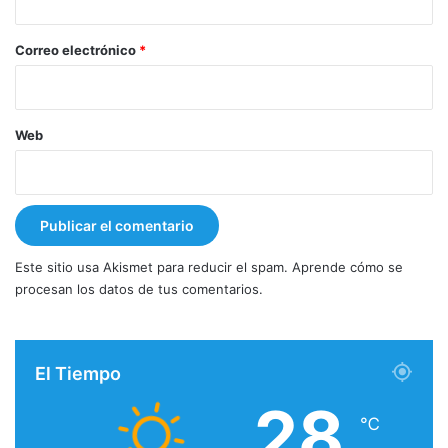
o
*
Correo electrónico
*
Web
Este sitio usa Akismet para reducir el spam.
Aprende cómo se
procesan los datos de tus comentarios.
El Tiempo
28
℃