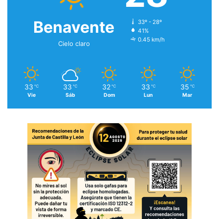
Benavente
33º - 28º
41%
0.45 km/h
Cielo claro
33
33
32
33
35
℃
℃
℃
℃
℃
Vie
Sáb
Dom
Lun
Mar