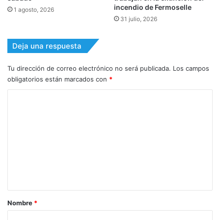
incendio de Fermoselle
1 agosto, 2026
31 julio, 2026
Deja una respuesta
Tu dirección de correo electrónico no será publicada.
Los campos
obligatorios están marcados con
*
C
o
m
e
n
t
a
r
Nombre
*
i