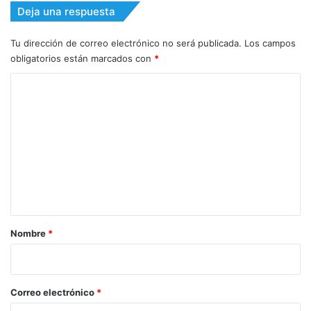
Deja una respuesta
Tu dirección de correo electrónico no será publicada.
Los campos
obligatorios están marcados con
*
C
o
m
e
n
t
a
r
Nombre
*
i
o
*
Correo electrónico
*