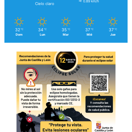
0.89 km/h
Cielo claro
32
34
35
37
37
℃
℃
℃
℃
℃
Dom
Lun
Mar
Mié
Jue