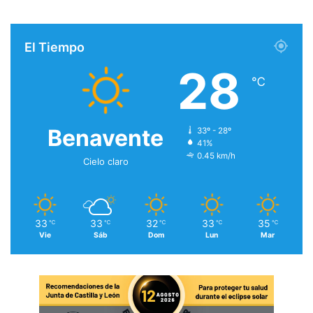
El Tiempo
28
℃
Benavente
33º - 28º
41%
0.45 km/h
Cielo claro
33
33
32
33
35
℃
℃
℃
℃
℃
Vie
Sáb
Dom
Lun
Mar