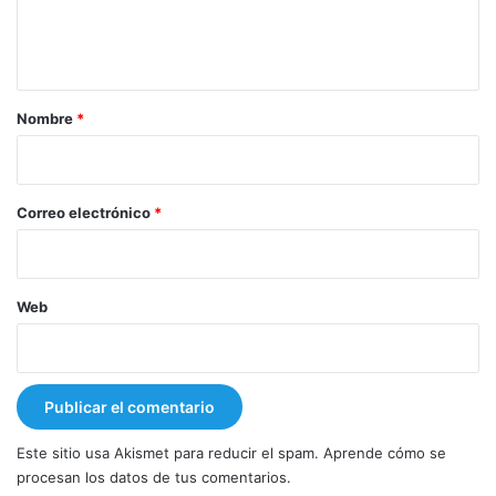
n
t
a
r
Nombre
*
i
o
*
Correo electrónico
*
Web
Este sitio usa Akismet para reducir el spam.
Aprende cómo se
procesan los datos de tus comentarios.