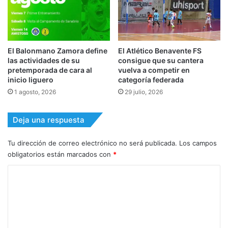
El Balonmano Zamora define
El Atlético Benavente FS
las actividades de su
consigue que su cantera
pretemporada de cara al
vuelva a competir en
inicio liguero
categoría federada
1 agosto, 2026
29 julio, 2026
Deja una respuesta
Tu dirección de correo electrónico no será publicada.
Los campos
obligatorios están marcados con
*
C
o
m
e