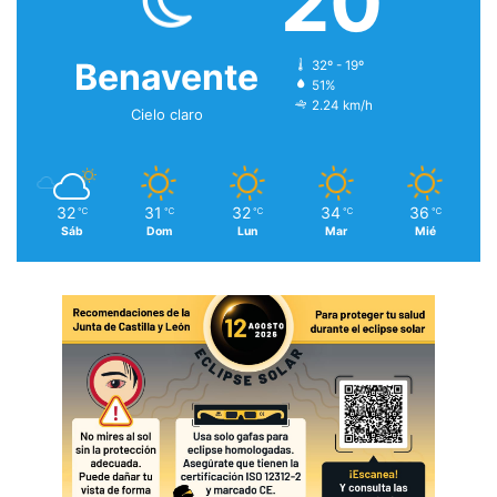
20
Benavente
32º - 19º
51%
2.24 km/h
Cielo claro
32
31
32
34
36
℃
℃
℃
℃
℃
Sáb
Dom
Lun
Mar
Mié