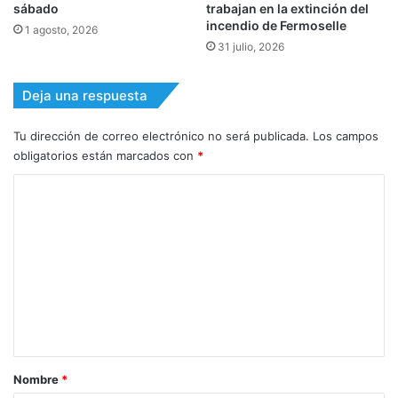
sábado
trabajan en la extinción del
incendio de Fermoselle
1 agosto, 2026
31 julio, 2026
Deja una respuesta
Tu dirección de correo electrónico no será publicada.
Los campos
obligatorios están marcados con
*
C
o
m
e
n
t
a
r
Nombre
*