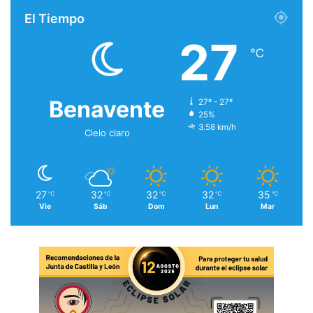
El Tiempo
27
℃
Benavente
27º - 27º
25%
3.58 km/h
Cielo claro
27
32
32
32
35
℃
℃
℃
℃
℃
Vie
Sáb
Dom
Lun
Mar