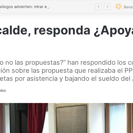
Los oftalmólogos advierten: mirar el eclipse solar sin protección homologada causa daños irreversibles y no produce dolor inmediato
Bena
alde, responda ¿Apoya
 no las propuestas?” han respondido los co
ión sobre las propuesta que realizaba el PP
ietas por asistencia y bajando el sueldo del 
ídos