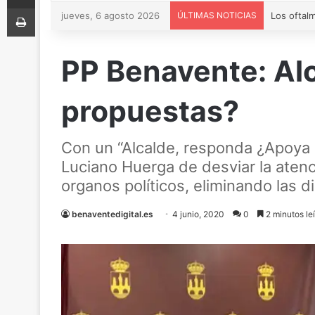
Imprimir
jueves, 6 agosto 2026
ÚLTIMAS NOTICIAS
PP Benavente: Alc
propuestas?
Con un “Alcalde, responda ¿Apoya o
Luciano Huerga de desviar la atenc
organos políticos, eliminando las d
benaventedigital.es
4 junio, 2020
0
2 minutos le