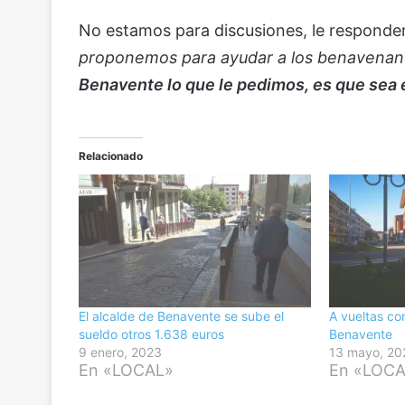
No estamos para discusiones, le responde
proponemos para ayudar a los benavenano
Benavente lo que le pedimos, es que sea e
Relacionado
El alcalde de Benavente se sube el
A vueltas co
sueldo otros 1.638 euros
Benavente
9 enero, 2023
13 mayo, 20
En «LOCAL»
En «LOC