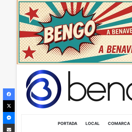
Facebook
X
Messenger
PORTADA
LOCAL
COMARCA
Compartir via Email