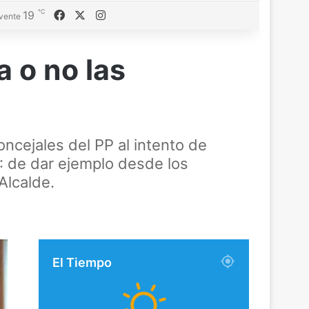
℃
Facebook
X
Instagram
19
vente
 o no las
ncejales del PP al intento de
: de dar ejemplo desde los
Alcalde.
El Tiempo