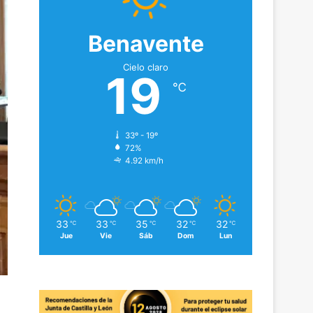
Benavente
Cielo claro
19
℃
33º - 19º
72%
4.92 km/h
33
33
35
32
32
℃
℃
℃
℃
℃
Jue
Vie
Sáb
Dom
Lun