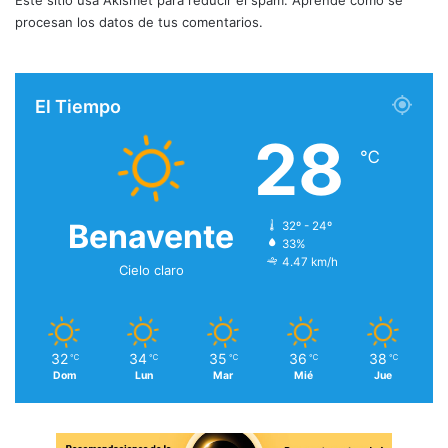
Este sitio usa Akismet para reducir el spam.
Aprende cómo se
procesan los datos de tus comentarios.
El Tiempo
28
℃
Benavente
32º - 24º
33%
4.47 km/h
Cielo claro
32
34
35
36
38
℃
℃
℃
℃
℃
Dom
Lun
Mar
Mié
Jue