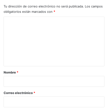
Tu dirección de correo electrónico no será publicada.
Los campos
obligatorios están marcados con
*
C
o
m
e
n
t
a
r
Nombre
*
i
o
*
Correo electrónico
*