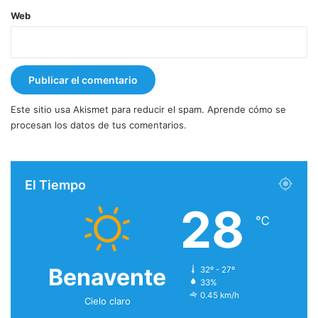
Web
Este sitio usa Akismet para reducir el spam.
Aprende cómo se
procesan los datos de tus comentarios.
El Tiempo
28
℃
Benavente
32º - 27º
33%
0.45 km/h
Cielo claro