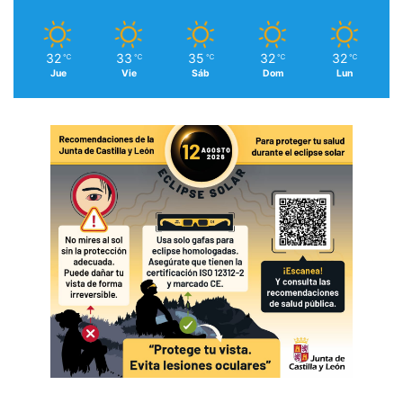
32
33
35
32
32
℃
℃
℃
℃
℃
Jue
Vie
Sáb
Dom
Lun