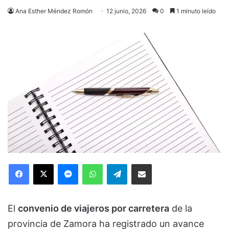
Ana Esther Méndez Romón
12 junio, 2026
0
1 minuto leído
Facebook
X
Messenger
WhatsApp
Telegram
Compartir via Email
El
convenio de viajeros por carretera
de la
provincia de Zamora ha registrado un avance