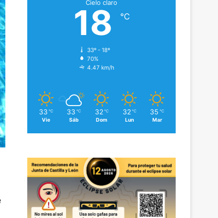
Cielo claro
18
℃
33º - 18º
70%
4.47 km/h
33
33
32
32
35
℃
℃
℃
℃
℃
Vie
Sáb
Dom
Lun
Mar
e