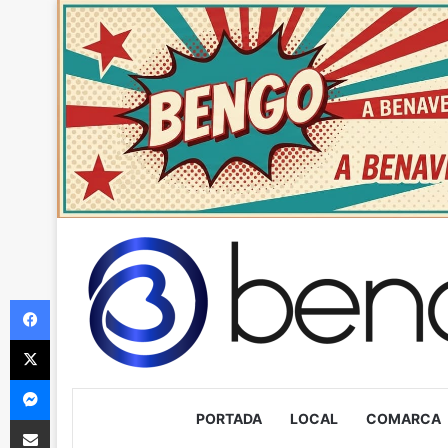
Facebook
X
Messenger
PORTADA
LOCAL
COMARCA
Compartir via Email