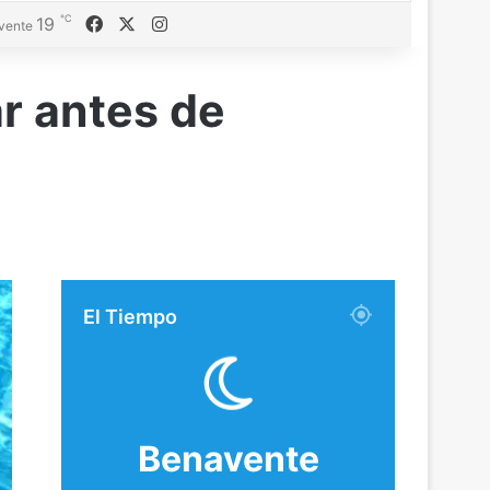
℃
Facebook
X
Instagram
19
vente
r antes de
El Tiempo
Benavente