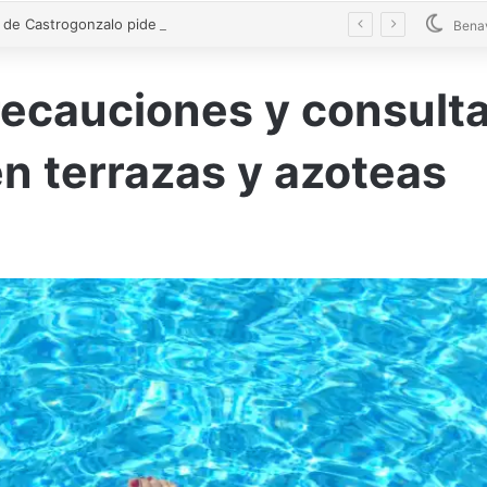
El alcalde de Castrogonzalo pide frenar la tensión tras un acto vandálico contra una edil
Bena
ecauciones y consulta
en terrazas y azoteas