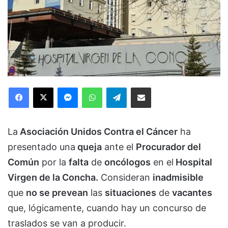
Facebook
X
Messenger
WhatsApp
Telegram
Compartir via Email
La
Asociación Unidos Contra el Cáncer
ha
presentado una
queja
ante el
Procurador del
Común
por la
falta
de
oncólogos
en el
Hospital
Virgen de la Concha.
Consideran
inadmisible
que
no se prevean
las
situaciones
de
vacantes
que, lógicamente, cuando hay un concurso de
traslados se van a producir.