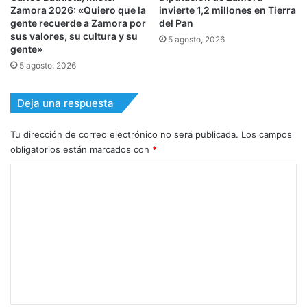
Zamora 2026: «Quiero que la
invierte 1,2 millones en Tierra
gente recuerde a Zamora por
del Pan
sus valores, su cultura y su
5 agosto, 2026
gente»
5 agosto, 2026
Deja una respuesta
Tu dirección de correo electrónico no será publicada.
Los campos
obligatorios están marcados con
*
C
o
m
e
n
t
a