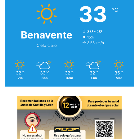
33
℃
Benavente
33º - 28º
15%
3.58 km/h
Cielo claro
32
33
32
32
35
℃
℃
℃
℃
℃
Vie
Sáb
Dom
Lun
Mar