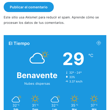
Este sitio usa Akismet para reducir el spam.
Aprende cómo se
procesan los datos de tus comentarios.
El Tiempo
29
℃
Benavente
32º - 24º
33%
3.37 km/h
Nubes dispersas
32
31
32
35
37
℃
℃
℃
℃
℃
Sáb
Dom
Lun
Mar
Mié