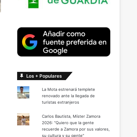
Los + Populares
La Mota estrenará templete
renovado ante la llegada de
turistas extranjeros
Carlos Bautista, Míster Zamora
2026: "Quiero que la gente
recuerde a Zamora por sus valores,
su cultura y su gente"