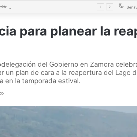
La Diputación blinda la limpieza de fosas sépticas en más de 200 pueblos de Zamora
Benav
ia para planear la rea
ubdelegación del Gobierno en Zamora celebr
r un plan de cara a la reapertura del Lago d
 en la temporada estival.
ído