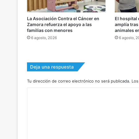
La Asociación Contra el Cáncer en
El hospital
Zamora refuerza el apoyo a las
amplía tra
familias con menores
animales e
6 agosto, 2026
6 agosto, 
Deja una respuesta
Tu dirección de correo electrónico no será publicada.
Los
C
o
m
e
n
t