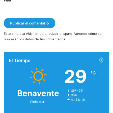
Web
Este sitio usa Akismet para reducir el spam.
Aprende cómo se
procesan los datos de tus comentarios.
El Tiempo
29
℃
Benavente
29º - 26º
38%
0.45 km/h
Cielo claro