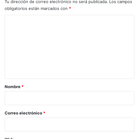
Tu dirección de correo electrónico no será publicada.
Los campos
obligatorios están marcados con
*
C
o
m
e
n
t
a
r
Nombre
*
i
o
*
Correo electrónico
*