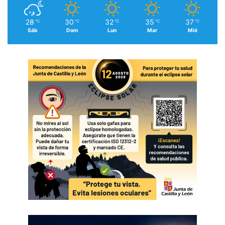
28
30
32
35
37
℃
℃
℃
℃
℃
Sáb
Dom
Lun
Mar
Mié