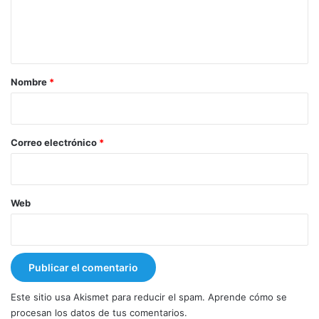
n
t
a
r
Nombre
*
i
o
*
Correo electrónico
*
Web
Este sitio usa Akismet para reducir el spam.
Aprende cómo se
procesan los datos de tus comentarios.