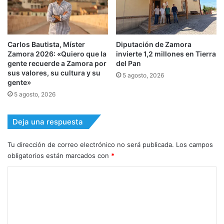
Carlos Bautista, Míster
Diputación de Zamora
Zamora 2026: «Quiero que la
invierte 1,2 millones en Tierra
gente recuerde a Zamora por
del Pan
sus valores, su cultura y su
5 agosto, 2026
gente»
5 agosto, 2026
Deja una respuesta
Tu dirección de correo electrónico no será publicada.
Los campos
obligatorios están marcados con
*
C
o
m
e