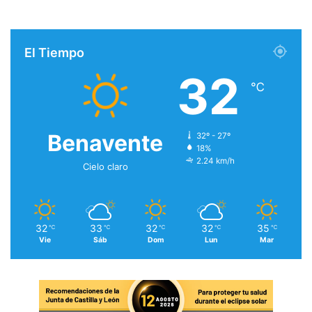
El Tiempo
32
℃
Benavente
32º - 27º
18%
2.24 km/h
Cielo claro
32
33
32
32
35
℃
℃
℃
℃
℃
Vie
Sáb
Dom
Lun
Mar