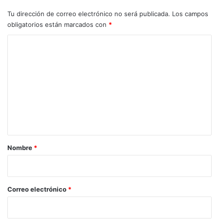
Tu dirección de correo electrónico no será publicada.
Los campos
obligatorios están marcados con
*
C
o
m
e
n
t
a
r
Nombre
*
i
o
*
Correo electrónico
*