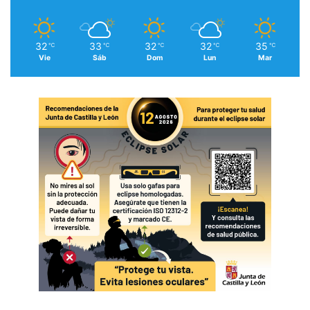
32
33
32
32
35
℃
℃
℃
℃
℃
Vie
Sáb
Dom
Lun
Mar