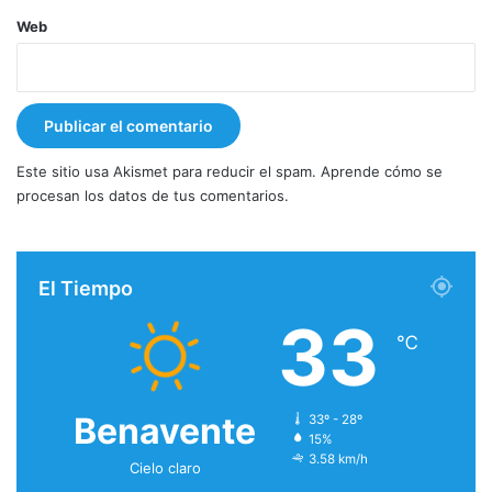
Web
Este sitio usa Akismet para reducir el spam.
Aprende cómo se
procesan los datos de tus comentarios.
El Tiempo
33
℃
Benavente
33º - 28º
15%
3.58 km/h
Cielo claro