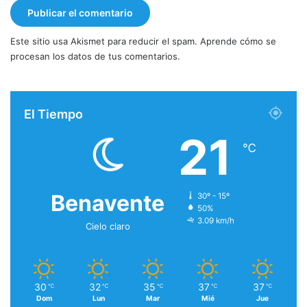
Este sitio usa Akismet para reducir el spam.
Aprende cómo se
procesan los datos de tus comentarios.
El Tiempo
21
℃
Benavente
30º - 15º
50%
3.09 km/h
Cielo claro
30
32
35
37
37
℃
℃
℃
℃
℃
Dom
Lun
Mar
Mié
Jue