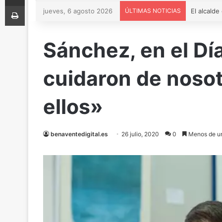
Imprimir
jueves, 6 agosto 2026
ÚLTIMAS NOTICIAS
Sánchez, en el D
cuidaron de nosot
ellos»
benaventedigital.es
26 julio, 2020
0
Menos de un