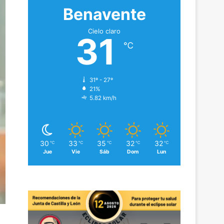
Benavente
Cielo claro
31
℃
31º - 27º
21%
5.82 km/h
30
33
35
32
32
℃
℃
℃
℃
℃
Jue
Vie
Sáb
Dom
Lun