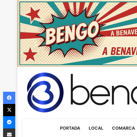
Facebook
X
Messenger
PORTADA
LOCAL
COMARCA
Compartir via Email