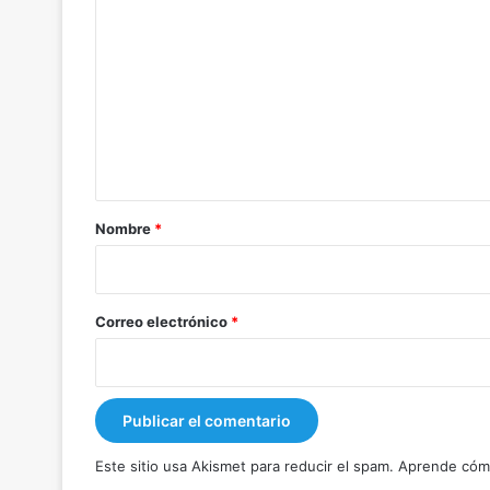
o
m
e
n
t
a
r
Nombre
*
i
o
*
Correo electrónico
*
Este sitio usa Akismet para reducir el spam.
Aprende cómo