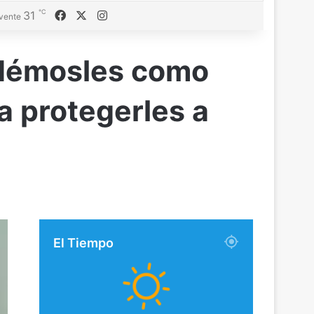
℃
Facebook
X
Instagram
31
vente
idémosles como
a protegerles a
El Tiempo