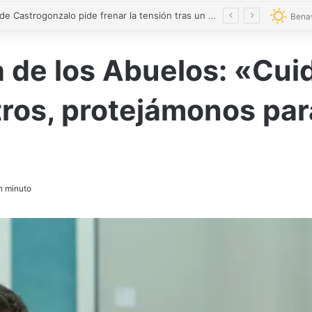
El alcalde de Castrogonzalo pide frenar la tensión tras un acto vandálico contra una edil
Bena
ía de los Abuelos: «Cu
ros, protejámonos par
 minuto