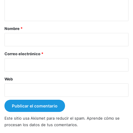
n
t
a
r
Nombre
*
i
o
*
Correo electrónico
*
Web
Este sitio usa Akismet para reducir el spam.
Aprende cómo se
procesan los datos de tus comentarios.