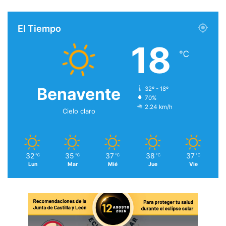
El Tiempo
18
℃
Benavente
32º - 18º
70%
2.24 km/h
Cielo claro
32
35
37
38
37
℃
℃
℃
℃
℃
Lun
Mar
Mié
Jue
Vie