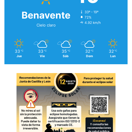
Benavente
33º - 19º
72%
4.92 km/h
Cielo claro
33
33
35
32
32
℃
℃
℃
℃
℃
Jue
Vie
Sáb
Dom
Lun