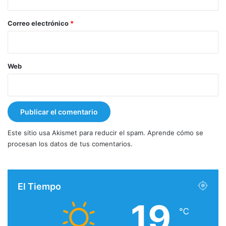
o
*
Correo electrónico
*
Web
Este sitio usa Akismet para reducir el spam.
Aprende cómo se
procesan los datos de tus comentarios.
El Tiempo
19
℃