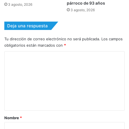
párroco de 93 años
3 agosto, 2026
3 agosto, 2026
Deja una respuesta
Tu dirección de correo electrónico no será publicada.
Los campos
obligatorios están marcados con
*
C
o
m
e
n
t
a
r
Nombre
*
i