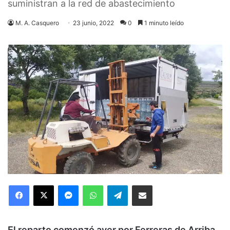
suministran a la red de abastecimiento
M. A. Casquero
23 junio, 2022
0
1 minuto leído
Facebook
X
Messenger
WhatsApp
Telegram
Compartir via Email
El reparto comenzó ayer por Ferreras de Arriba,