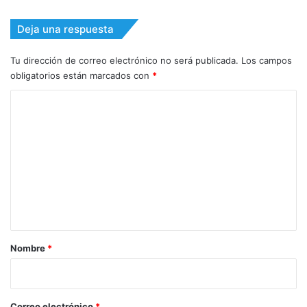
Deja una respuesta
Tu dirección de correo electrónico no será publicada.
Los campos
obligatorios están marcados con
*
C
o
m
e
n
t
a
r
Nombre
*
i
o
*
Correo electrónico
*