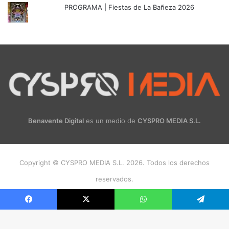
PROGRAMA | Fiestas de La Bañeza 2026
Benavente Digital
es un medio de
CYSPRO MEDIA S.L.
Copyright © CYSPRO MEDIA S.L. 2026. Todos los derechos
reservados.
Facebook
X
Instagram
Facebook
X
WhatsApp
Telegram