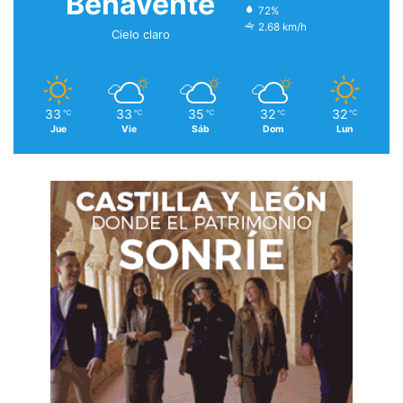
Benavente
72%
2.68 km/h
Cielo claro
33
33
35
32
32
℃
℃
℃
℃
℃
Jue
Vie
Sáb
Dom
Lun