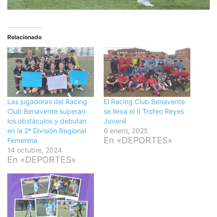
Relacionado
Las jugadoras del Racing
El Racing Club Benavente
Club Benavente superan
se lleva el II Trofeo Reyes
los obstáculos y debutan
Juvenil
en la 2ª División Regional
6 enero, 2025
En «DEPORTES»
Femenina
14 octubre, 2024
En «DEPORTES»