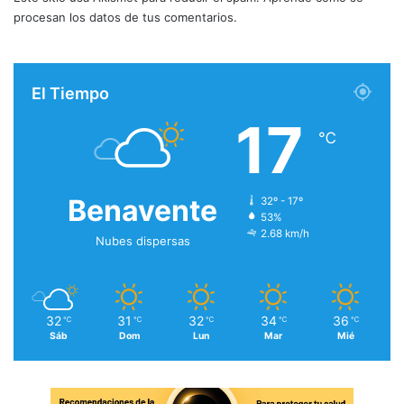
procesan los datos de tus comentarios.
El Tiempo
17
℃
Benavente
32º - 17º
53%
2.68 km/h
Nubes dispersas
32
31
32
34
36
℃
℃
℃
℃
℃
Sáb
Dom
Lun
Mar
Mié