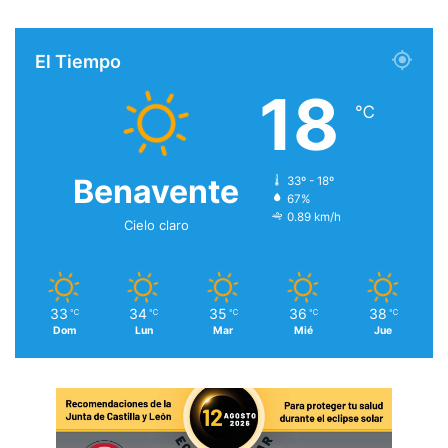
El Tiempo
18
℃
Benavente
33º - 18º
67%
0.89 km/h
Cielo claro
33
34
35
36
38
℃
℃
℃
℃
℃
Dom
Lun
Mar
Mié
Jue