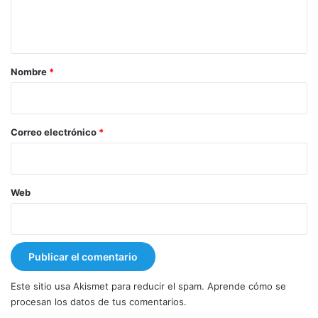
n
t
a
r
Nombre
*
i
o
*
Correo electrónico
*
Web
Este sitio usa Akismet para reducir el spam.
Aprende cómo se
procesan los datos de tus comentarios.