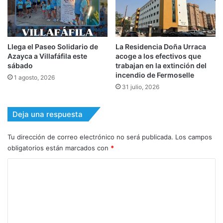
Llega el Paseo Solidario de
La Residencia Doña Urraca
Azayca a Villafáfila este
acoge a los efectivos que
sábado
trabajan en la extinción del
incendio de Fermoselle
1 agosto, 2026
31 julio, 2026
Deja una respuesta
Tu dirección de correo electrónico no será publicada.
Los campos
obligatorios están marcados con
*
C
o
m
e