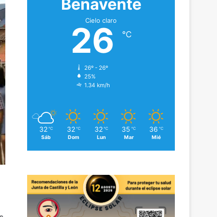
Benavente
Cielo claro
26
℃
26º - 26º
25%
1.34 km/h
32
32
32
35
36
℃
℃
℃
℃
℃
Sáb
Dom
Lun
Mar
Mié