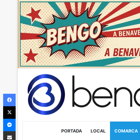
Facebook
X
Messenger
PORTADA
LOCAL
COMARCA
Compartir via Email