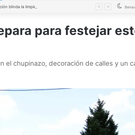
La Diputación blinda la limpieza de fosas sépticas en más de 200 pueblos de Zamora
Benav
para para festejar est
on el chupinazo, decoración de calles y un