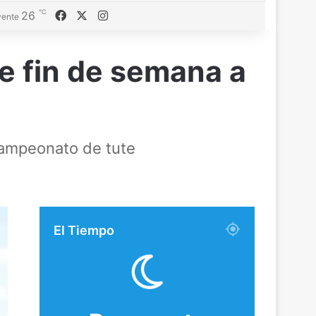
℃
Facebook
X
Instagram
26
ente
e fin de semana a
 campeonato de tute
El Tiempo