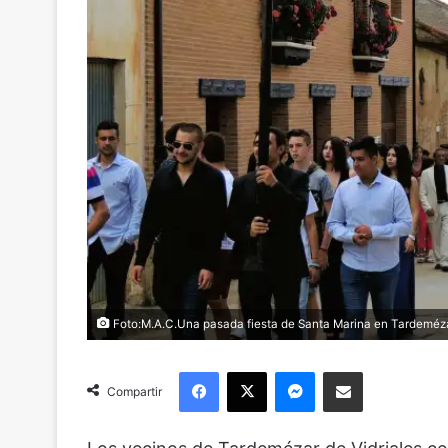
Foto:M.A.C.Una pasada fiesta de Santa Marina en Tardeméz
Facebook
X
Messenger
Compartir via Email
Compartir