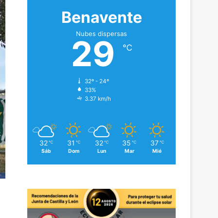
Benavente
Nubes dispersas
29
℃
32º - 24º
33%
3.37 km/h
32
31
32
35
37
℃
℃
℃
℃
℃
Sáb
Dom
Lun
Mar
Mié