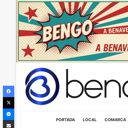
Facebook
X
Messenger
PORTADA
LOCAL
COMARCA
Compartir via Email