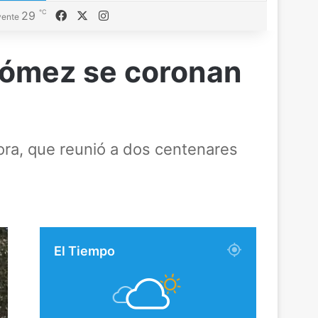
℃
Facebook
X
Instagram
29
ente
 Gómez se coronan
ora, que reunió a dos centenares
El Tiempo