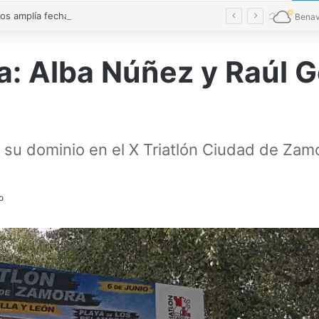
Conciliamos amplía fechas y alcanza cifras récord con 7.827 niños en Castilla y León
Benav
ra: Alba Núñez y Raúl
 su dominio en el X Triatlón Ciudad de Zam
o