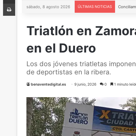
Imprimir
sábado, 8 agosto 2026
ÚLTIMAS NOTICIAS
Triatlón en Zamo
en el Duero
Los dos jóvenes triatletas imponen
de deportistas en la ribera.
benaventedigital.es
9 junio, 2026
0
1 minuto leíd