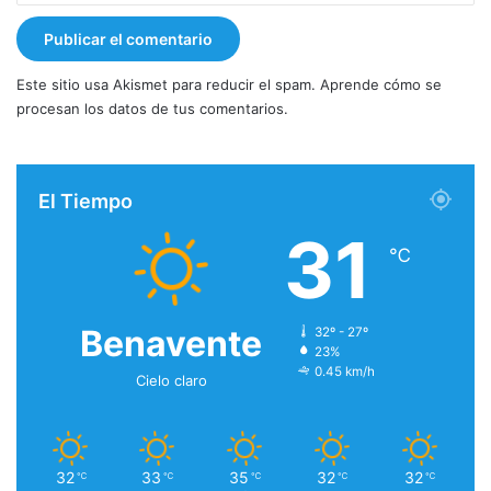
Este sitio usa Akismet para reducir el spam.
Aprende cómo se
procesan los datos de tus comentarios.
El Tiempo
31
℃
Benavente
32º - 27º
23%
0.45 km/h
Cielo claro
32
33
35
32
32
℃
℃
℃
℃
℃