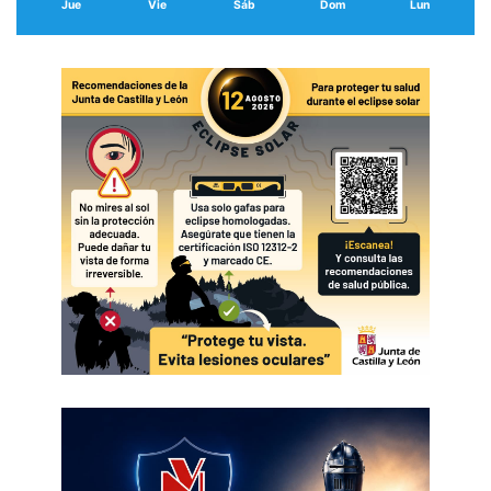
Jue
Vie
Sáb
Dom
Lun