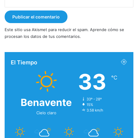
Este sitio usa Akismet para reducir el spam.
Aprende cómo se
procesan los datos de tus comentarios.
El Tiempo
33
℃
Benavente
33º - 28º
15%
3.58 km/h
Cielo claro