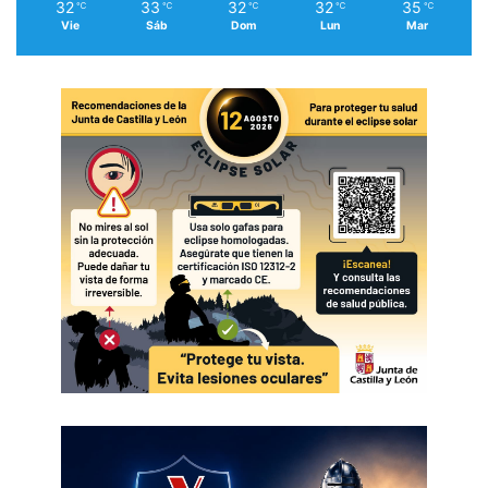
32
33
32
32
35
℃
℃
℃
℃
℃
Vie
Sáb
Dom
Lun
Mar