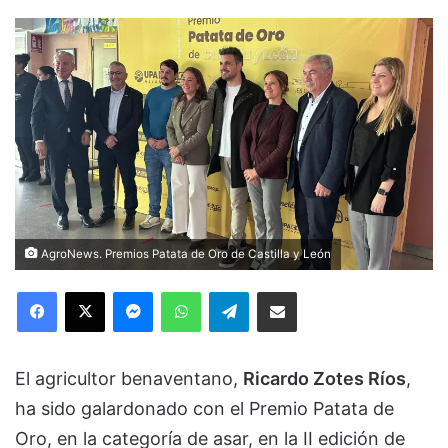
AgroNews. Premios Patata de Oro de Castilla y León
Facebook
X
Messenger
WhatsApp
Telegram
Compartir via Email
El agricultor benaventano,
Ricardo Zotes Ríos
,
ha sido galardonado con el Premio Patata de
Oro, en la categoría de asar, en la II edición de