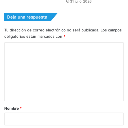
31 julio, 2026
Deja una respuesta
Tu dirección de correo electrónico no será publicada.
Los campos
obligatorios están marcados con
*
C
o
m
e
n
t
a
r
Nombre
*
i
o