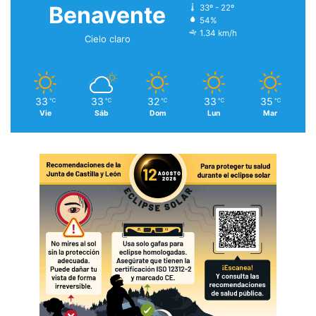
Benavente
33º - 22º
54%
1.34 km/h
Cielo claro
33
33
32
33
35
℃
℃
℃
℃
℃
Vie
Sáb
Dom
Lun
Mar