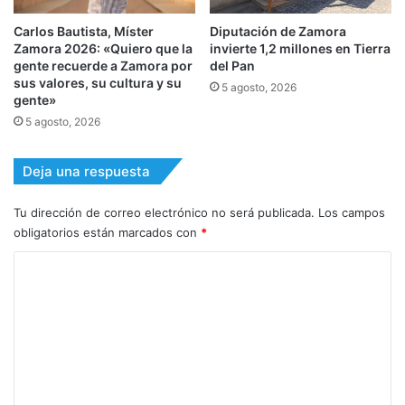
Carlos Bautista, Míster
Diputación de Zamora
Zamora 2026: «Quiero que la
invierte 1,2 millones en Tierra
gente recuerde a Zamora por
del Pan
sus valores, su cultura y su
5 agosto, 2026
gente»
5 agosto, 2026
Deja una respuesta
Tu dirección de correo electrónico no será publicada.
Los campos
obligatorios están marcados con
*
C
o
m
e
n
t