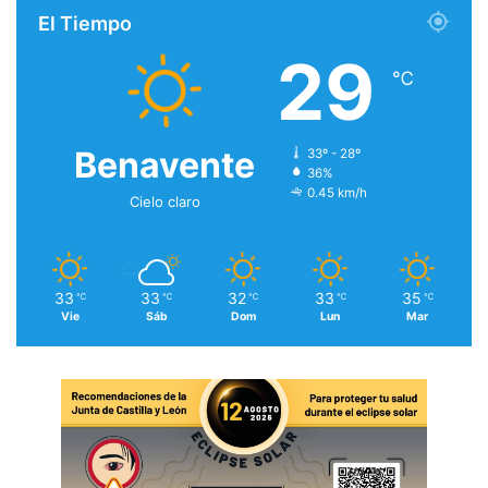
El Tiempo
29
℃
Benavente
33º - 28º
36%
0.45 km/h
Cielo claro
33
33
32
33
35
℃
℃
℃
℃
℃
Vie
Sáb
Dom
Lun
Mar