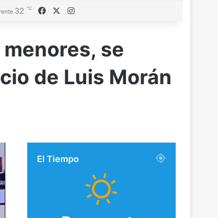
℃
Facebook
X
Instagram
32
ente
s menores, se
cio de Luis Morán
El Tiempo