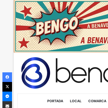
Facebook
X
Messenger
PORTADA
LOCAL
COMARCA
Compartir via Email