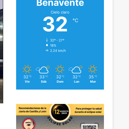
Benavente
Cielo claro
32
℃
32º - 27º
18%
2.24 km/h
32
33
32
32
35
℃
℃
℃
℃
℃
Vie
Sáb
Dom
Lun
Mar