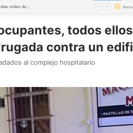
«Los guardias civiles de Zamora estamos destrozados»: el homenaje a las tres mujeres asesinadas por violencia machista
Benav
ocupantes, todos ello
ugada contra un edifi
adados al complejo hospitalario