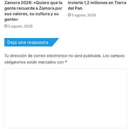
Zamora 2026: «Quiero que la
invierte 1,2 millones en Tierra
gente recuerde a Zamora por
del Pan
sus valores, su cultura y su
5 agosto, 2026
gente»
5 agosto, 2026
Deja una respuesta
Tu dirección de correo electrónico no será publicada.
Los campos
obligatorios están marcados con
*
C
o
m
e
n
t
a