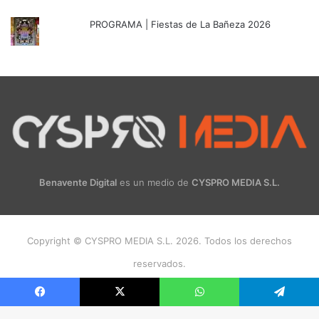
PROGRAMA | Fiestas de La Bañeza 2026
Benavente Digital
es un medio de
CYSPRO MEDIA S.L.
Copyright © CYSPRO MEDIA S.L. 2026. Todos los derechos
reservados.
Facebook
X
Instagram
Facebook
X
WhatsApp
Telegram