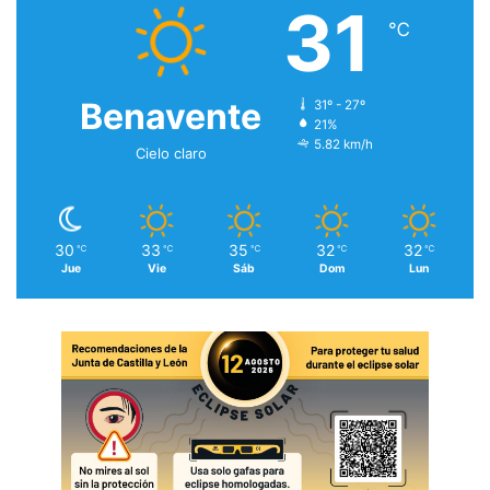
31
℃
Benavente
31º - 27º
21%
5.82 km/h
Cielo claro
30
33
35
32
32
℃
℃
℃
℃
℃
Jue
Vie
Sáb
Dom
Lun