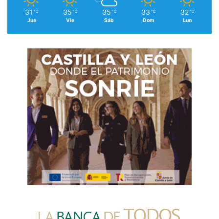
31
35
35
33
32
℃
℃
℃
℃
℃
Jue
Vie
Sáb
Dom
Lun