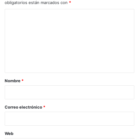
obligatorios están marcados con
*
C
o
m
e
n
t
a
r
Nombre
*
i
o
*
Correo electrónico
*
Web