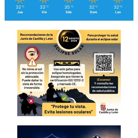
32
33
35
32
32
℃
℃
℃
℃
℃
Jue
Vie
Sáb
Dom
Lun