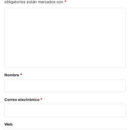
obligatorios están marcados con
*
C
o
m
e
n
t
a
r
Nombre
*
i
o
*
Correo electrónico
*
Web