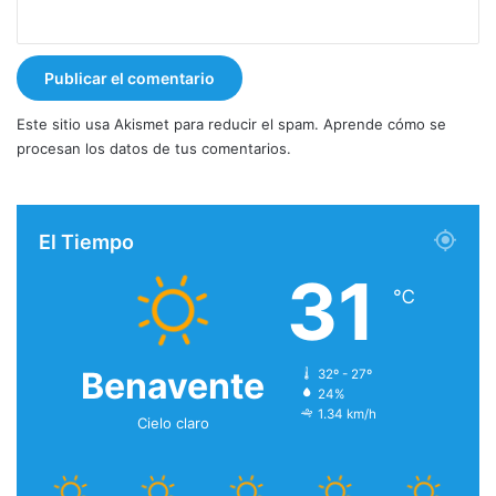
Este sitio usa Akismet para reducir el spam.
Aprende cómo se
procesan los datos de tus comentarios.
El Tiempo
31
℃
Benavente
32º - 27º
24%
1.34 km/h
Cielo claro