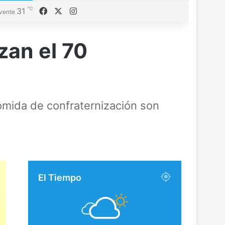
℃
31
Facebook
X
Instagram
vente
zan el 70
omida de confraternización son
El Tiempo