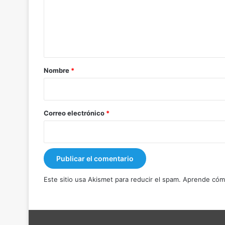
e
n
t
a
r
Nombre
*
i
o
*
Correo electrónico
*
Este sitio usa Akismet para reducir el spam.
Aprende cómo