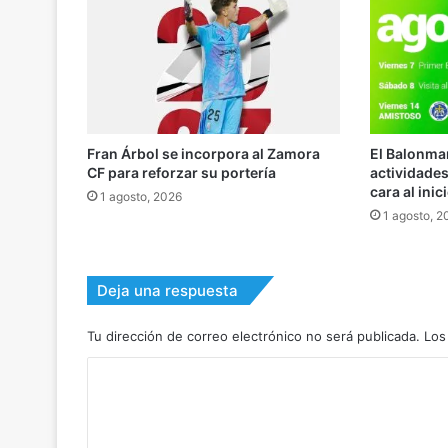
El Balonma
Fran Árbol se incorpora al Zamora
actividade
CF para reforzar su portería
cara al inic
1 agosto, 2026
1 agosto, 2
Deja una respuesta
Tu dirección de correo electrónico no será publicada.
Los
C
o
m