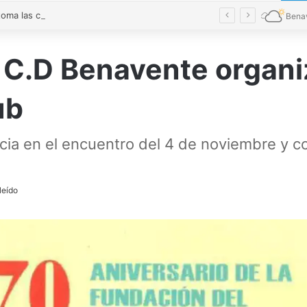
El verde toma las calles de Benavente en una Noche en Blanco multitudinaria
Bena
 C.D Benavente organi
ub
ia en el encuentro del 4 de noviembre y c
leído