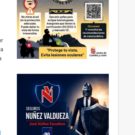
er
ra
a