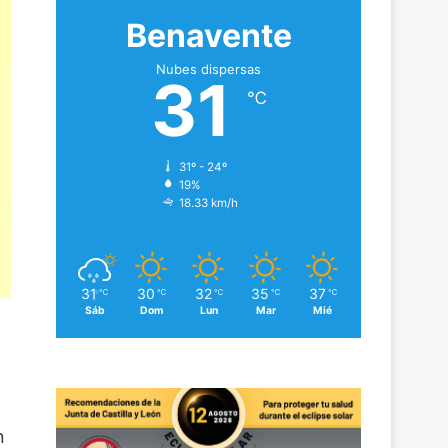
Benavente
Nubes dispersas
31
℃
31º - 24º
19%
18.33 km/h
31
30
32
35
37
℃
℃
℃
℃
℃
Sáb
Dom
Lun
Mar
Mié
n