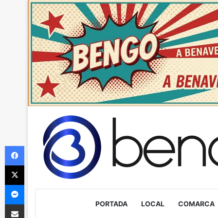
Facebook
X
Messenger
PORTADA
LOCAL
COMARCA
Compartir via Email